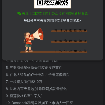
关注【安防技术网】公众号实时接收新鲜资源
百度热搜新闻
每日分享有关安防网络技术等各类资源~
新闻来源：百度热搜榜
1. 为民造福 坚持当“老百姓的官”
2. 国乒男团3-1战胜法国队晋级决赛
3. 把中国当提款机 这毛病不惯着
4. 填补世界空白的“大国重器”上岗
5. 三亚海鲜餐饮协会回应皮皮虾事件
6. 在北大留学的卢卡申科儿子出席俄阅兵
7. 一根烟头“烧”掉212万
8. 世界语言天差地别 唯独妈妈发音相似
9. 榴莲价格跌至“1字头”
10. Deepseek和阿里谈崩了？市场人士回应