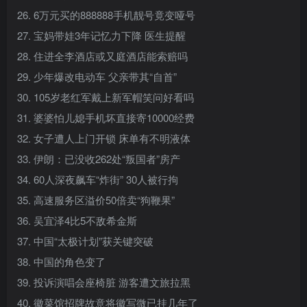
26. 6万元买的888888手机靓号竟变哑号
27. 宝妈带娃3年记忆力下降 医生提醒
28. 住进全李酒店或又庭酒店能索赔吗
29. 少年爆改电动车 父亲带其“自首”
30. 105岁老红军戴上新军帽笑问好看吗
31. 婆婆怕儿媳手机坏直接寄10000经费
32. 女子遭人上门开锁 床单有不明液体
33. 伊朗：已没收262处“叛国者”房产
34. 60人深夜飙车“炸街” 30人被行拘
35. 高速服务区溢价50倍卖“狗鞭果”
36. 吴宜泽4比5不敌希金斯
37. 中国“太极计划”获关键突破
38. 中国的角色变了
39. 投诉演唱会座椅脏 游客遭文旅拉黑
40. 徽菜馆招牌故意将徽写微已挂几年了