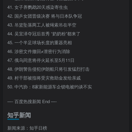
41. 女子养鹦鹉20天感染寄生虫
42. 国乒女团晋级决赛 将与日本队争冠
43. 吊篮坠落两工人被绳索吊在半空
44. 吴宜泽夺冠后首秀 “奶奶粉”都来了
45. 一个半足球场长度的重器亮相
46. 涉密文件撤回≠泄密行为消除
47. 俄乌同意将停火延长至5月11日
48. 伊朗警告侵犯伊朗船只将引发猛烈打击
49. 村干部被指将受灾救助金发给亲戚
50. 中汽协：8家新能源车企锁电被约谈不实
—- 百度热搜新闻 End —-
知乎新闻
新闻来源：知乎日榜