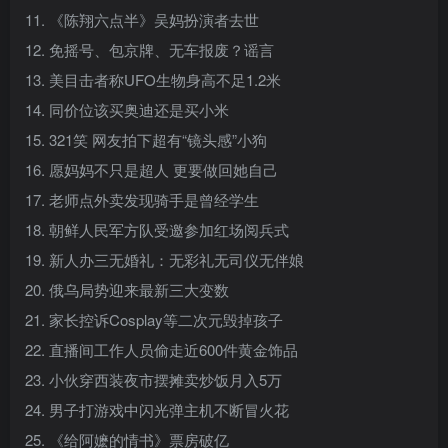
11. 《陈翔六点半》吴妈扮演者去世
12. 免摇号、包京牌、无车报废？谣言
13. 美目击者称UFO生物身高不足1.2米
14. 同价位该买奥迪还是买小米
15. 321笑 网友拍下超有“镜头感”小狗
16. 愿妈妈不只是超人 更要做回她自己
17. 老师点外卖发现骑手是曾经学生
18. 朝鲜人民军方队受邀参加红场阅兵式
19. 新人办三无婚礼：无彩礼无司仪无伴娘
20. 俄乌局势迎来最新三大变数
21. 家长控诉Cosplay等二次元毁掉孩子
22. 直播间工作人员偷走近600件黄金饰品
23. 小伙穿西装夜市摆摊卖炒饭月入5万
24. 男子打游戏中闪光弹主机不断冒火花
25. 《给阿嬷的情书》票房破亿