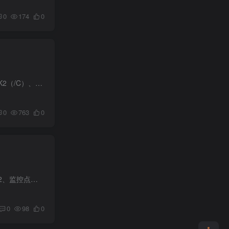
0
174
0
一、是否支持 GB28181？1. 后端录像机产品（NVR）（1）DS-78XXNB-K1/K2（/P）、DS-78XXNB-K1/K2（/C）、DS-88xxNB-K8 系列、DS-79xxNB-K4（/P）系列：3.0 版本：V3.4.104 及之后版本支持 GB2818...
0
763
0
操作方法：1、ISC平台网页界面→系统管理→设备管理→视频→编码设备→勾选对应录像机→更多→同步2、监控点→添加→展开对应录像机→勾选对应通道→移动到右侧“已添加的监控点”区域→保存延...
0
98
0