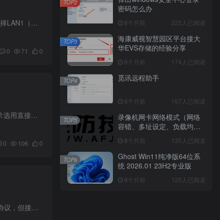
TOP2
密码怎么办
“双网口”录像机一般有“2种”网络工作模式：√ 网络容错：两张网卡使用相同的IP地址，选择“主网卡”，可选择LAN1（通常是下面网口）或LAN2（通常是上面网口）为主网卡，当一块网卡的网络出现...
8个月前
222人已阅读
海康威视智慧园区平台接大
TOP3
华EVS存储的经验分享
0
71
0
8个月前
174人已阅读
觅讯远程助手
TOP4
8个月前
167人已阅读
有线拾音器主要用于采集音频，由麦克风音头与放大输出电路组成。由于需要独立供电，其电路设计和芯片选用直接影响音质表现。示图：网络摄像机音频接线方式分类类别1：3.5mm音频头接口类别2：绿...
录像机网卡网络模式（网络
TOP5
容错、多址设定、负载均
衡）是什么？
8个月前
135人已阅读
0
106
0
Ghost Win11纯净版64位系
TOP6
统 2026.01 23H2专业版
8个月前
125人已阅读
这是在刚先生的群中分享的技术方案，现整理发布供大家参考：海康平台虽然支持添加大华SDK和ONVIF协议，但接入EVS设备时这两种方式均无法生效，仅能通过GB28181协议实现对接。以下是具体配置步骤...