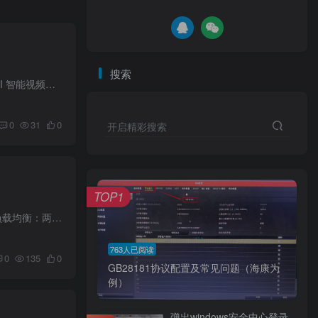
搜索
一、前言随着人工智能技术的快速发展，传统的视频监控系统正在经历从'看得见'到'看得懂'的深刻变革。AI 智能视频监控技术已经成为现代安防领域的核心驱动力，本文将深入分析该技术的发展趋势与...
0
31
0
开启精彩搜索
TOP1
通常大路数96000系列的NVR工作模式（有3种）可选择（普通NVR一般只有网络容错、多址设定）：✔ 负载均衡：两张网卡使用相同的ip地址，系统总的带宽将由两个网口平均负担，使系统具有两个千兆网...
763人已阅读
0
135
0
GB28181协议配置及常见问题（海康为
例）
弹出windows安全中心登录