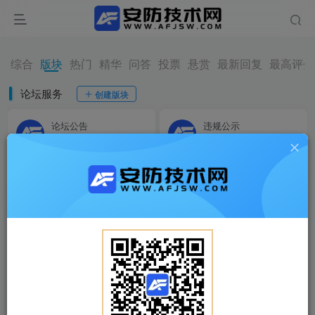
综合
版块
热门
精华
问答
投票
悬赏
最新回复
最高评分
论坛服务
创建版块
论坛公告
违规公示
1
74
0
83
技术交流
创建版块
技术分享
悬赏求助
0
28
0
22
论坛灌水
创建版块
论坛灌水
日常分享