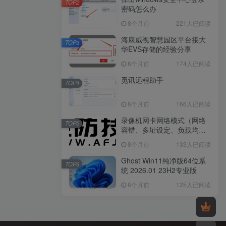
TOP2
密码怎么办
8个月前
221人已阅读
海康威视智慧园区平台接大
TOP3
华EVS存储的经验分享
8个月前
174人已阅读
觅讯远程助手
TOP4
8个月前
166人已阅读
录像机网卡网络模式（网络
TOP5
容错、多址设定、负载均
衡）是什么？
8个月前
133人已阅读
Ghost Win11纯净版64位系
TOP6
统 2026.01 23H2专业版
8个月前
125人已阅读