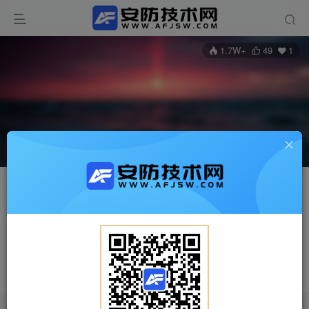
1.7W+
49
1
打赏
关注
私信
Admin
已加入安防技术网248天
总消费：1431.75
UID：1
山东省日照市
管理员
分区版主
超级版主
这家伙很懒，什么都没有写...