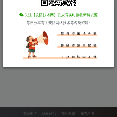
443
商品
3
收藏
0
评论
0
版块
6
帖子
1
粉丝
1
关注【安防技术网】公众号实时接收新鲜资源
粉丝 1
关注 0
每日分享有关安防网络技术等各类资源~
catting789
关注
这家伙很懒，什么都没有写...
友链申请
隐私政策
站点地图
免责声明