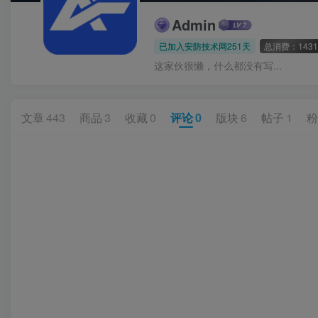
Admin
已加入安防技术网251天
总消费：1431
这家伙很懒，什么都没有写...
文章
443
商品
3
收藏
0
评论
0
版块
6
帖子
1
粉