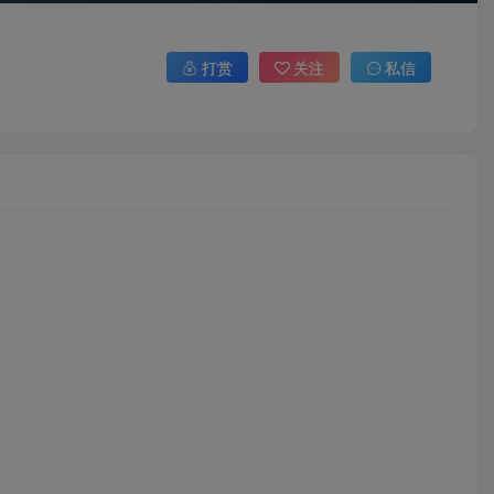
打赏
关注
私信