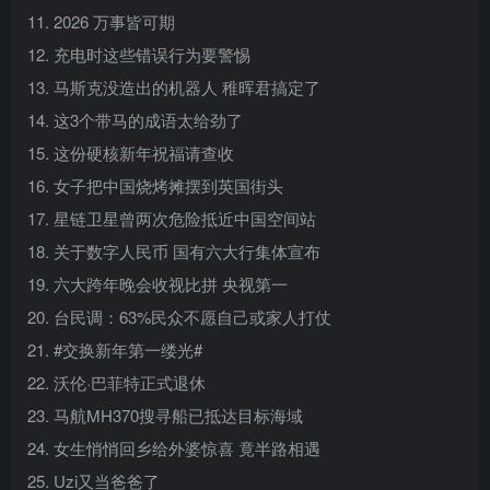
11. 2026 万事皆可期
12. 充电时这些错误行为要警惕
13. 马斯克没造出的机器人 稚晖君搞定了
14. 这3个带马的成语太给劲了
15. 这份硬核新年祝福请查收
16. 女子把中国烧烤摊摆到英国街头
17. 星链卫星曾两次危险抵近中国空间站
18. 关于数字人民币 国有六大行集体宣布
19. 六大跨年晚会收视比拼 央视第一
20. 台民调：63%民众不愿自己或家人打仗
21. #交换新年第一缕光#
22. 沃伦·巴菲特正式退休
23. 马航MH370搜寻船已抵达目标海域
24. 女生悄悄回乡给外婆惊喜 竟半路相遇
25. Uzi又当爸爸了