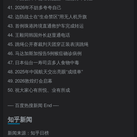
41. 2026年不妨多夸夸自己
42. 边防战士在“生命禁区”用无人机升旗
43. 首例珠港跨境直通救护车完成转运
44. 王毅同韩国外长赵显通电话
45. 跳绳公开赛裁判天团穿正装表演跳绳
46. 马达加斯加报告5例猴痘确诊病例
47. 日本仙台一寿司店多人食物中毒
48. 2025年中国航天交出亮眼“成绩单”
49. 2026敦煌灯会启幕
50. 祝大家心有所悦、业有所成
—- 百度热搜新闻 End —-
知乎新闻
新闻来源：知乎日榜