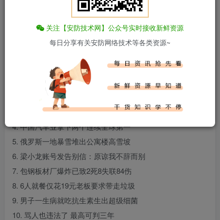
关注【安防技术网】公众号实时接收新鲜资源
百度热搜新闻
每日分享有关安防网络技术等各类资源~
新闻来源：百度热搜榜
1. 人民城市为人民
2. 十二年后的这个重逢感动全网
3. 雪后戈壁惊现“大地之树”景观
4. 中国汽车业拿下两个连续全球第一
5. 俄罗斯一地暴雪堆出公寓楼高雪坡
6. 梁小龙账号发告别信：原谅我不辞而别
7. 包钢板材厂爆炸已致2死8失联84伤
8. 6人就餐仅花19元老板要求带走垃圾
9. 男子一生病就吃抗生素生出超级细菌
10. 骂人也违法了 最高可判三年