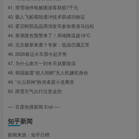
41. 滑雪场停电被困游客获赔7千元
42. 载人飞船着陆缓冲技术获成功验证
43. 霍启刚郭晶晶周润发等参加香港马拉松
44. 寒潮黄色预警来了！局地降温超16℃
45. 北京极寒来袭？专家：低温仍属正常
46. 2026春运火车票今起开售
47. 为什么南方一到冬天就要除湿
48. 韩国披露“侵入朝鲜”无人机嫌犯身份
49. “火云邪神”扮演者梁小龙离世
50. 雨雪天气出行注意这些
—- 百度热搜新闻 End —-
知乎新闻
新闻来源：知乎日榜