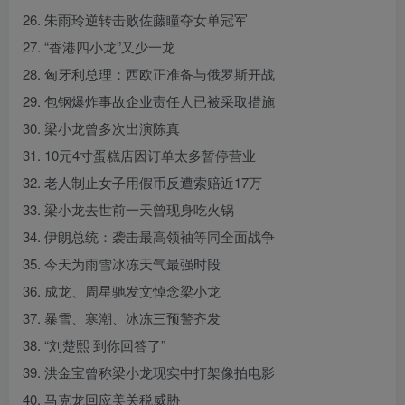
26. 朱雨玲逆转击败佐藤瞳夺女单冠军
27. “香港四小龙”又少一龙
28. 匈牙利总理：西欧正准备与俄罗斯开战
29. 包钢爆炸事故企业责任人已被采取措施
30. 梁小龙曾多次出演陈真
31. 10元4寸蛋糕店因订单太多暂停营业
32. 老人制止女子用假币反遭索赔近17万
33. 梁小龙去世前一天曾现身吃火锅
34. 伊朗总统：袭击最高领袖等同全面战争
35. 今天为雨雪冰冻天气最强时段
36. 成龙、周星驰发文悼念梁小龙
37. 暴雪、寒潮、冰冻三预警齐发
38. “刘楚熙 到你回答了”
39. 洪金宝曾称梁小龙现实中打架像拍电影
40. 马克龙回应美关税威胁