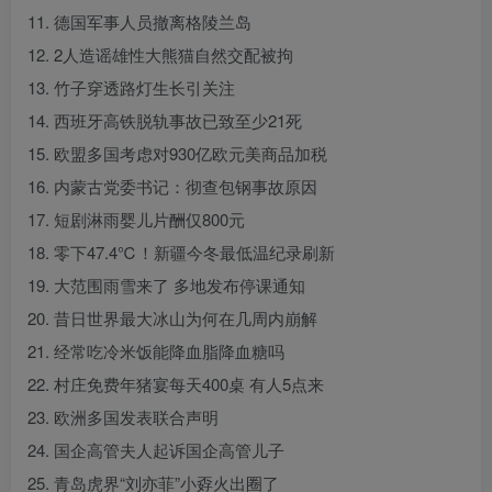
11. 德国军事人员撤离格陵兰岛
12. 2人造谣雄性大熊猫自然交配被拘
13. 竹子穿透路灯生长引关注
14. 西班牙高铁脱轨事故已致至少21死
15. 欧盟多国考虑对930亿欧元美商品加税
16. 内蒙古党委书记：彻查包钢事故原因
17. 短剧淋雨婴儿片酬仅800元
18. 零下47.4℃！新疆今冬最低温纪录刷新
19. 大范围雨雪来了 多地发布停课通知
20. 昔日世界最大冰山为何在几周内崩解
21. 经常吃冷米饭能降血脂降血糖吗
22. 村庄免费年猪宴每天400桌 有人5点来
23. 欧洲多国发表联合声明
24. 国企高管夫人起诉国企高管儿子
25. 青岛虎界“刘亦菲”小孬火出圈了