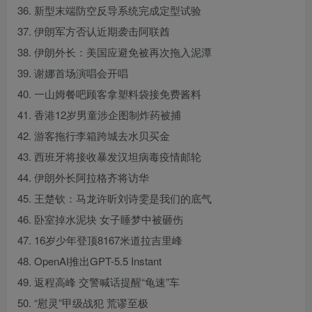
36. 新型末端防空反导系统完成定型试验
37. 伊朗军方否认近期袭击阿联酋
38. 伊朗外长：美国应避免被再次拖入泥潭
39. 谢娜首场演唱会开唱
40. 一山姆餐吧顾客拿塑料袋接免费酱料
41. 香港12岁男童涉企图制炸药被捕
42. 游客拖行李箱跨城去水贝买金
43. 西班牙将接收暴发汉坦病毒疫情邮轮
44. 伊朗外长阿拉格齐将访华
45. 王楚钦：马龙许昕刘诗雯是我们的底气
46. 卧室掉水泥块 女子睡梦中被砸伤
47. 16岁少年登顶8167米道拉吉里峰
48. OpenAI推出GPT-5.5 Instant
49. 返程高峰 交警喊话提醒“龟速”车
50. “慰灵”甲级战犯 荒谬至极