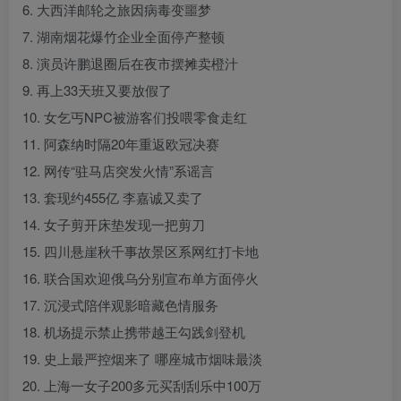
6. 大西洋邮轮之旅因病毒变噩梦
7. 湖南烟花爆竹企业全面停产整顿
8. 演员许鹏退圈后在夜市摆摊卖橙汁
9. 再上33天班又要放假了
10. 女乞丐NPC被游客们投喂零食走红
11. 阿森纳时隔20年重返欧冠决赛
12. 网传“驻马店突发火情”系谣言
13. 套现约455亿 李嘉诚又卖了
14. 女子剪开床垫发现一把剪刀
15. 四川悬崖秋千事故景区系网红打卡地
16. 联合国欢迎俄乌分别宣布单方面停火
17. 沉浸式陪伴观影暗藏色情服务
18. 机场提示禁止携带越王勾践剑登机
19. 史上最严控烟来了 哪座城市烟味最淡
20. 上海一女子200多元买刮刮乐中100万