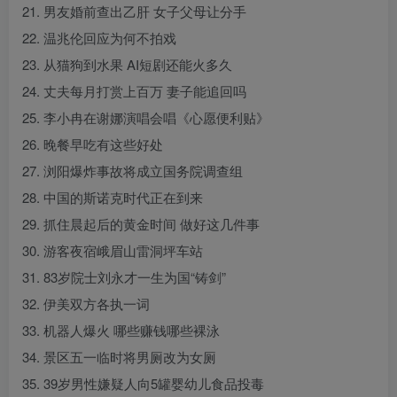
21. 男友婚前查出乙肝 女子父母让分手
22. 温兆伦回应为何不拍戏
23. 从猫狗到水果 AI短剧还能火多久
24. 丈夫每月打赏上百万 妻子能追回吗
25. 李小冉在谢娜演唱会唱《心愿便利贴》
26. 晚餐早吃有这些好处
27. 浏阳爆炸事故将成立国务院调查组
28. 中国的斯诺克时代正在到来
29. 抓住晨起后的黄金时间 做好这几件事
30. 游客夜宿峨眉山雷洞坪车站
31. 83岁院士刘永才一生为国“铸剑”
32. 伊美双方各执一词
33. 机器人爆火 哪些赚钱哪些裸泳
34. 景区五一临时将男厕改为女厕
35. 39岁男性嫌疑人向5罐婴幼儿食品投毒