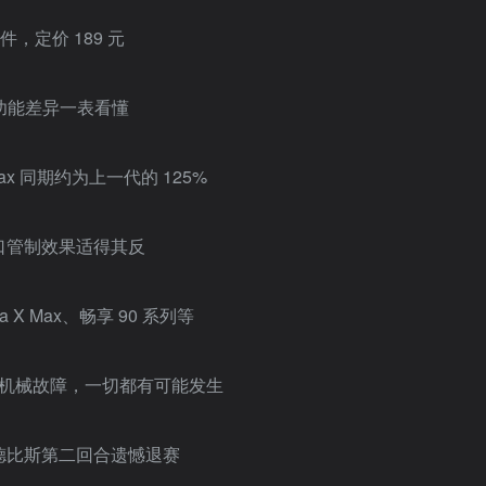
件，定价 189 元
布，功能差异一表看懂
 Max 同期约为上一代的 125%
出口管制效果适得其反
 X Max、畅享 90 系列等
赛：机械故障，一切都有可能发生
手德比斯第二回合遗憾退赛