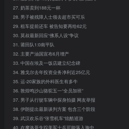
27. 奶茶卖到188元一杯
28. 男子被残障人士领去超市买可乐
29. 租车提前还车 被告知要再给62元
30. 莫叔最新回应“佛系人设”争议
31. 莆田队1:0南平队
32. 主要产油国宣布6月增产
33. 中国在埃及一饭店建立纪念碑
34. 雅戈尔去年投资业务净利近25亿元
35. 运-20家族的外科医生有多牛
36. 敦煌鸣沙山骆驼五一“全员加班”
37. 男子从行驶车辆中探身拍摄 网友举报
38. 伊朗提出最新谈判方案 包含三个阶段
39. 武汉欢乐谷“张雪机车”炫酷巡游
40. 在摩洛哥失踪美军士兵可能落入海中