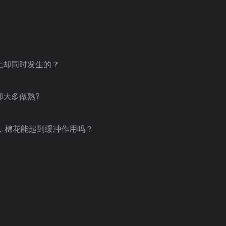
际上却同时发生的？
却大多做熟?
花上，棉花能起到缓冲作用吗？