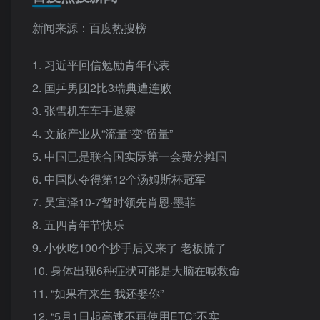
新闻来源：百度热搜榜
1. 习近平回信勉励青年代表
2. 国乒男团2比3瑞典遭连败
3. 张雪机车车手退赛
4. 文旅产业从“流量”变“留量”
5. 中国已是联合国实际第一会费分摊国
6. 中国队夺得第12个汤姆斯杯冠军
7. 吴宜泽10-7暂时领先肖恩·墨菲
8. 五四青年节快乐
9. 小伙吃100个抄手后又来了 老板慌了
10. 身体出现6种症状可能是大脑在喊救命
11. “如果有来生 我还娶你”
12. “5月1日起高速不再使用ETC”不实