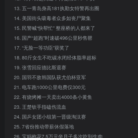
13. 五一青岛身高181执勤女特警再出圈
14. 美国街头吸毒者众多如丧尸聚集
15. 民警喊“快帮忙” 整座桥的人都来了
16. 国产“超跑”时速破496公里秒售罄
17. “无脸一等功臣”获奖了
18. 80斤女生不吃碳水闭经体脂率超标
19. 张雪回应德比斯退赛
20. 国羽不敌韩国队获尤伯杯亚军
21. 电车跑1000公里电费仅300元
22. 有烧烤摊一天卖出4000条小黄鱼
23. 王楚钦手指磕伤流血
24. 国乒女团小组第一晋级淘汰赛
25. 7省份推动带薪休假落地
26. 宝妈称花7.5万元坐月子多次吃到生肉