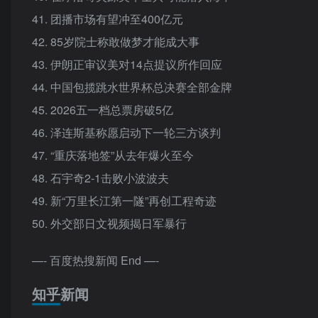
41. 团播市场有望冲至400亿元
42. 85岁院士称敢做梦才能成大事
43. 伊朗正审议美对14点提议所作回应
44. 中国包揽跳水世界杯总决赛全部金牌
45. 2026五一档总票房破5亿
46. 泽连斯基称愿启动下一轮三方谈判
47. “重庆落地签”从去年爆火至今
48. 石宇奇2-1击败小波波夫
49. 新“万里长江第一隧”再创工程奇迹
50. 外交部日文视频揭日军暴行
—- 百度热搜新闻 End —-
知乎新闻