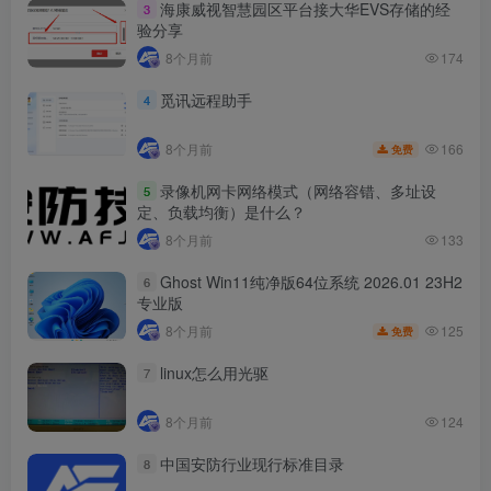
海康威视智慧园区平台接大华EVS存储的经
3
Admin
12-27
133
验分享
8个月前
174
觅讯远程助手
4
166
8个月前
免费
录像机网卡网络模式（网络容错、多址设
5
定、负载均衡）是什么？
8个月前
133
Ghost Win11纯净版64位系统 2026.01 23H2
6
专业版
125
8个月前
免费
linux怎么用光驱
7
8个月前
124
中国安防行业现行标准目录
8