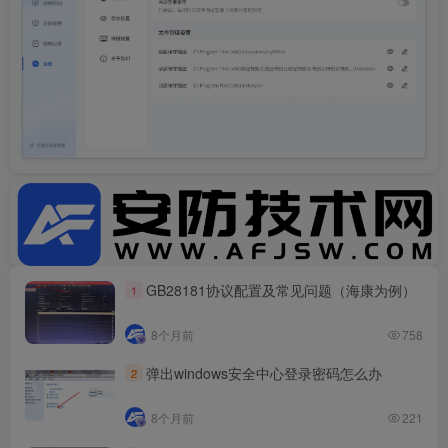
海康威视智慧园区平台接大华EVS存储的经验分享
Admin
12-27
174
GB28181协议配置及常见问题（海康为例）
1
觅讯远程助手
Admin
12-20
166
8个月前
758
弹出windows安全中心登录密码怎么办
2
录像机网卡网络模式（网络容错、多址设定、负载均衡）
8个月前
221
是什么？